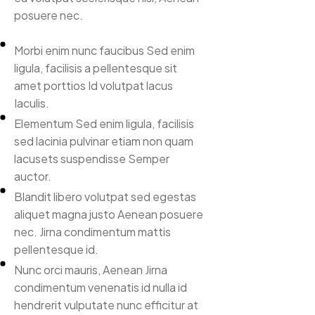
posuere nec.
Morbi enim nunc faucibus Sed enim
ligula, facilisis a pellentesque sit
amet porttios Id volutpat lacus
Iaculis.
Elementum Sed enim ligula, facilisis
sed lacinia pulvinar etiam non quam
lacusets suspendisse Semper
auctor.
Blandit libero volutpat sed egestas
aliquet magna justo Aenean posuere
nec. Jirna condimentum mattis
pellentesque id.
Nunc orci mauris, Aenean Jirna
condimentum venenatis id nulla id
hendrerit vulputate nunc efficitur at