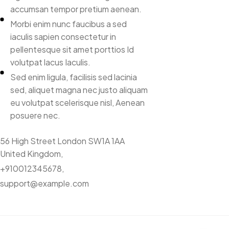
accumsan tempor pretium aenean.
Morbi enim nunc faucibus a sed
iaculis sapien consectetur in
pellentesque sit amet porttios Id
volutpat lacus Iaculis.
Sed enim ligula, facilisis sed lacinia
sed, aliquet magna nec justo aliquam
eu volutpat scelerisque nisl, Aenean
posuere nec.
56 High Street London SW1A 1AA
United Kingdom,
+910012345678,
support@example.com